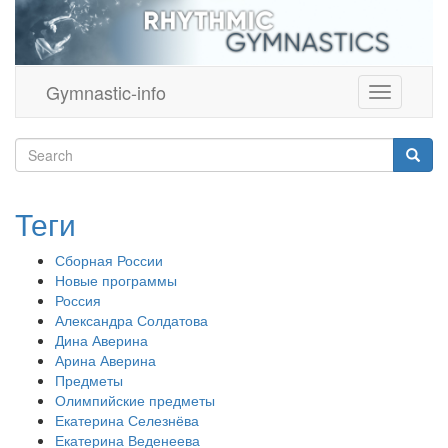
Перейти
к
основному
содержанию
Gymnastic-info
Toggle
navigation
Search
Searc
Поиск
Теги
Сборная России
Новые программы
Россия
Александра Солдатова
Дина Аверина
Арина Аверина
Предметы
Олимпийские предметы
Екатерина Селезнёва
Екатерина Веденеева